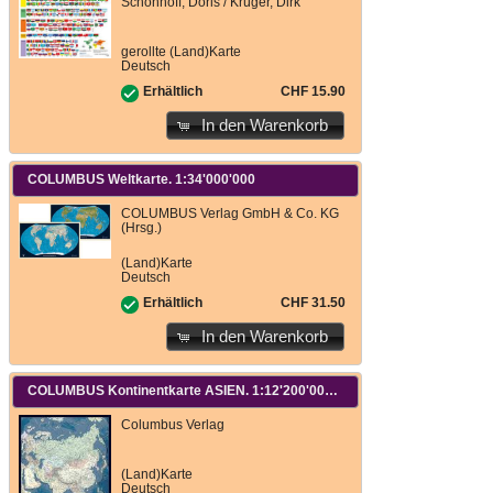
Schönhoff, Doris / Krüger, Dirk
gerollte (Land)Karte
Deutsch
CHF 15.90
Erhältlich
In den Warenkorb
COLUMBUS Weltkarte. 1:34'000'000
COLUMBUS Verlag GmbH & Co. KG
(Hrsg.)
(Land)Karte
Deutsch
CHF 31.50
Erhältlich
In den Warenkorb
COLUMBUS Kontinentkarte ASIEN. 1:12'200'000
Columbus Verlag
(Land)Karte
Deutsch