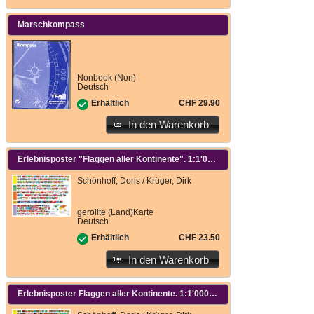
Marschkompass
Nonbook (Non)
Deutsch
CHF 29.90
Erhältlich
In den Warenkorb
Erlebnisposter "Flaggen aller Kontinente". 1:1'000
Schönhoff, Doris / Krüger, Dirk
gerollte (Land)Karte
Deutsch
CHF 23.50
Erhältlich
In den Warenkorb
Erlebnisposter Flaggen aller Kontinente. 1:1'000