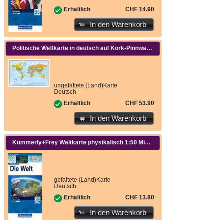
CHF 14.90
Erhältlich
In den Warenkorb
Politische Weltkarte in deutsch auf Kork-Pinnwand 90x60cm. 1:45'350'000
ungefaltete (Land)Karte
Deutsch
CHF 53.90
Erhältlich
In den Warenkorb
Kümmerly+Frey Weltkarte physikalisch 1:50 Mio. 1:50'000'000
gefaltete (Land)Karte
Deutsch
CHF 13.80
Erhältlich
In den Warenkorb