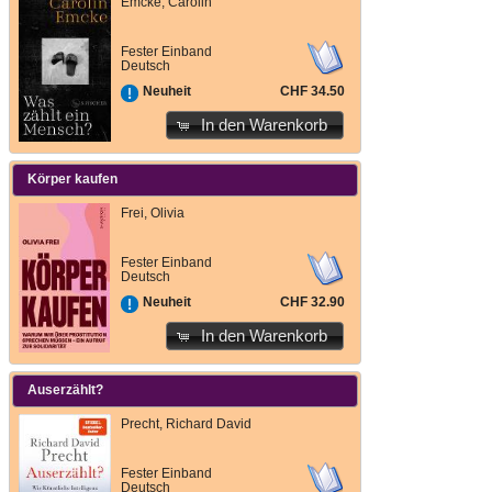
Emcke, Carolin
Fester Einband
Deutsch
CHF 34.50
Neuheit
In den Warenkorb
Körper kaufen
Frei, Olivia
Fester Einband
Deutsch
CHF 32.90
Neuheit
In den Warenkorb
Auserzählt?
Precht, Richard David
Fester Einband
Deutsch